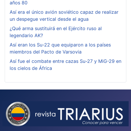
años 80
Así era el único avión soviético capaz de realizar
un despegue vertical desde el agua
¿Qué arma sustituirá en el Ejército ruso al
legendario AK?
Así eran los Su-22 que equiparon a los países
miembros del Pacto de Varsovia
Así fue el combate entre cazas Su-27 y MiG-29 en
los cielos de África