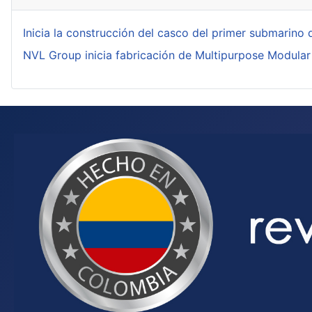
Inicia la construcción del casco del primer submarino 
NVL Group inicia fabricación de Multipurpose Modular