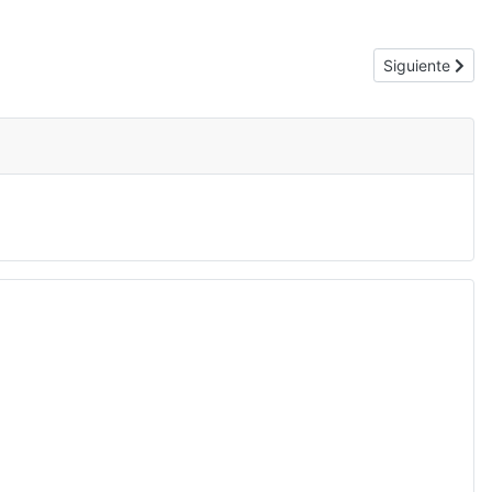
Artículo siguie
Siguiente