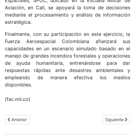
Espaciales, SPOC, ubicado en la Escuela Militar de
Aviación, en Cali, se apoyará la toma de decisiones
mediante el procesamiento y análisis de información
estratégica.
Finalmente, con su participación en este ejercicio, la
Fuerza Aeroespacial Colombiana afianzará sus
capacidades en un escenario simulado basado en el
manejo de grandes incendios forestales y operaciones
de ayuda humanitaria, entrenándose para dar
respuestas rápidas ante desastres ambientales y
empleando de manera efectiva los medios
disponibles.
(fac.mil.co)
Artículo anterior: Encuentro bilateral entre Colombia y Canadá
Artículo siguie
Anterior
Siguiente