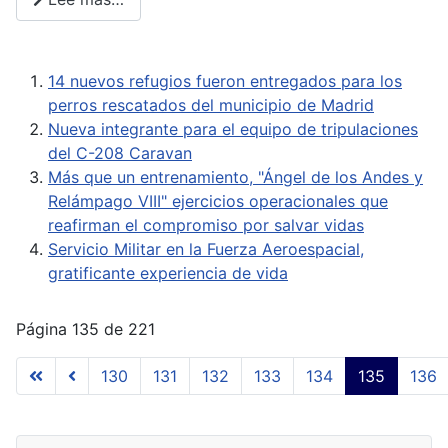
14 nuevos refugios fueron entregados para los
perros rescatados del municipio de Madrid
Nueva integrante para el equipo de tripulaciones
del C-208 Caravan
Más que un entrenamiento, "Ángel de los Andes y
Relámpago VIII" ejercicios operacionales que
reafirman el compromiso por salvar vidas
Servicio Militar en la Fuerza Aeroespacial,
gratificante experiencia de vida
Página 135 de 221
130
131
132
133
134
135
136