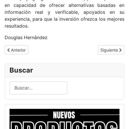
en capacidad de ofrecer alternativas basadas en
información real y verificable, apoyados en su
experiencia, para que la inversión ofrezca los mejores
resultados.
Douglas Hernández
Artículo anterior: Ministro Iván Velásquez inauguró oficialmente
Artículo sigui
Anterior
Siguiente
Buscar
Buscar
Type 2 or more characters for results.