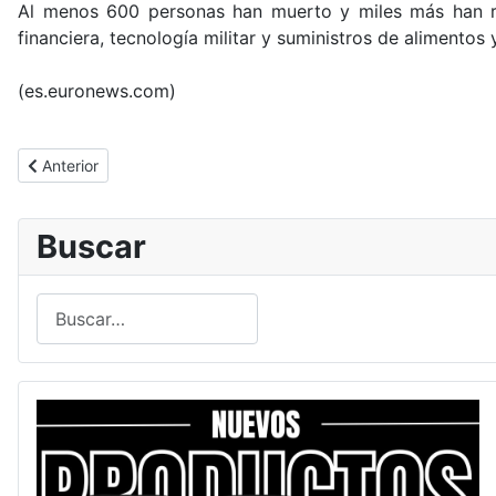
Al menos 600 personas han muerto y miles más han res
financiera, tecnología militar y suministros de alimentos 
(es.euronews.com)
Artículo anterior: Maduro sugiere que Venezuela está abierta a 
Anterior
Buscar
Buscar
Type 2 or more characters for results.