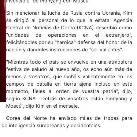
invencible" de Pionyang con Moscú.
Sin mencionar la lucha de Rusia contra Ucrania, Kim
se dirigió al personal de lo que la estatal Agencia
Central de Noticias de Corea (KCNA) describió como
"unidades de operaciones en el extranjero",
felicitándoles por su "heroica" defensa del honor de la
nación y dándoles instrucciones de "ser valientes".
"Mientras todo el país se envuelve en una atmósfera
festiva de saludo al nuevo año, os echo aún más de
menos a vosotros, que lucháis valientemente en los
campos de batalla en tierra ajena incluso en este
momento, fieles al orden de vuestra patria", dijo,
según KCNA. "Detrás de vosotros están Pionyang y
Moscú", dijo Kim en el mensaje.
Corea del Norte ha enviado miles de tropas para
 de inteligencia surcoreanas y occidentales.