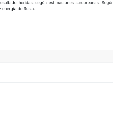
ultado heridas, según estimaciones surcoreanas. Según
y energía de Rusia.
conversaciones con EE.UU.