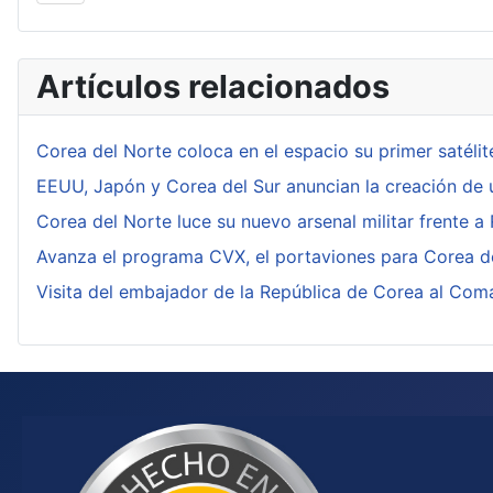
Artículos relacionados
Corea del Norte coloca en el espacio su primer satélite
EEUU, Japón y Corea del Sur anuncian la creación de u
Corea del Norte luce su nuevo arsenal militar frente a
Avanza el programa CVX, el portaviones para Corea d
Visita del embajador de la República de Corea al C