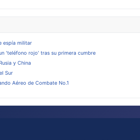
 espía militar
n 'teléfono rojo' tras su primera cumbre
 Rusia y China
el Sur
omando Aéreo de Combate No.1