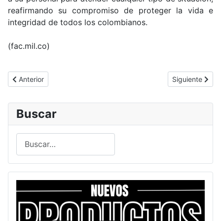
reafirmando su compromiso de proteger la vida e
integridad de todos los colombianos.
(fac.mil.co)
Artículo anterior: Misiones perifoneo aéreo son realizadas en mu
Artículo siguie
Anterior
Siguiente
Buscar
Buscar
Type 2 or more characters for results.