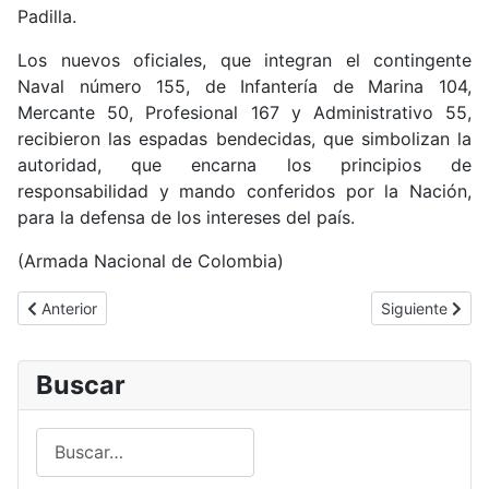
Padilla.
Los nuevos oficiales, que integran el contingente
Naval número 155, de Infantería de Marina 104,
Mercante 50, Profesional 167 y Administrativo 55,
recibieron las espadas bendecidas, que simbolizan la
autoridad, que encarna los principios de
responsabilidad y mando conferidos por la Nación,
para la defensa de los intereses del país.
(Armada Nacional de Colombia)
Artículo anterior: Ministro de Defensa de Colombia de gira por Eu
Artículo sigui
Anterior
Siguiente
Buscar
Buscar
Type 2 or more characters for results.