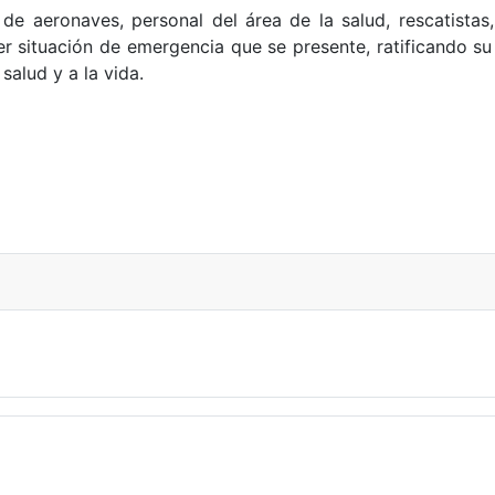
e aeronaves, personal del área de la salud, rescatistas, e
r situación de emergencia que se presente, ratificando s
alud y a la vida.
cicio Red Flag Rescue