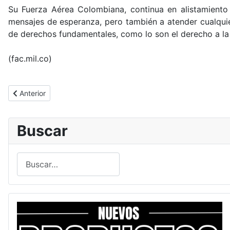
Su Fuerza Aérea Colombiana, continua en alistamiento d
mensajes de esperanza, pero también a atender cualquie
de derechos fundamentales, como lo son el derecho a la s
(fac.mil.co)
Artículo anterior: Fuerza Aérea inició conteo regresivo para ejer
Anterior
Buscar
Buscar
Type 2 or more characters for results.