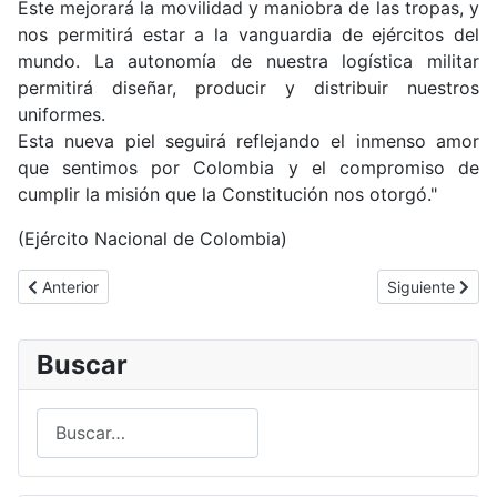
Este mejorará la movilidad y maniobra de las tropas, y
nos permitirá estar a la vanguardia de ejércitos del
mundo. La autonomía de nuestra logística militar
permitirá diseñar, producir y distribuir nuestros
uniformes.
Esta nueva piel seguirá reflejando el inmenso amor
que sentimos por Colombia y el compromiso de
cumplir la misión que la Constitución nos otorgó."
(Ejército Nacional de Colombia)
Artículo anterior: Ascensos a Alférez en la Escuela Militar de Cad
Artículo siguie
Anterior
Siguiente
Buscar
Buscar
Type 2 or more characters for results.