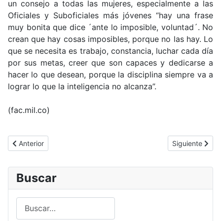
un consejo a todas las mujeres, especialmente a las
Oficiales y Suboficiales más jóvenes “hay una frase
muy bonita que dice ´ante lo imposible, voluntad´. No
crean que hay cosas imposibles, porque no las hay. Lo
que se necesita es trabajo, constancia, luchar cada día
por sus metas, creer que son capaces y dedicarse a
hacer lo que desean, porque la disciplina siempre va a
lograr lo que la inteligencia no alcanza”.
(fac.mil.co)
Artículo anterior: Piloto instructora de T-6C Texan ll, un sueño h
Artículo siguie
Anterior
Siguiente
Buscar
Buscar