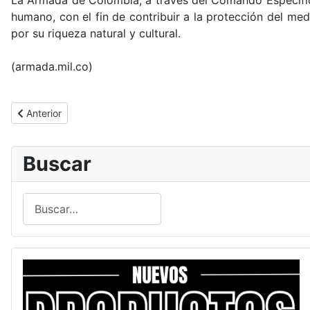
La Armada de Colombia, a través del Comando Específic
humano, con el fin de contribuir a la protección del m
por su riqueza natural y cultural.
(armada.mil.co)
Artículo anterior: Armada de Colombia incrementa capacidades e
Anterior
Buscar
Buscar
Type 2 or more characters for results.