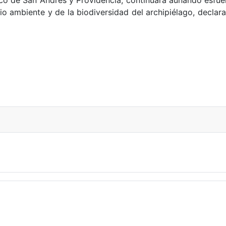
o de San Andrés y Providencia, continuará aunando esfuer
edio ambiente y de la biodiversidad del archipiélago, decl
n la frontera con Venezuela