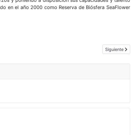
zos y poniendo a disposición sus capacidades y talento
arado en el año 2000 como Reserva de Biósfera SeaFlower
Artículo siguie
Siguiente