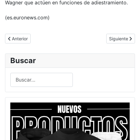
Wagner que actúen en funciones de adiestramiento.
(es.euronews.com)
Artículo anterior: Kiev reporta avances en Bajmut: Ucrania recupe
Artículo siguie
Anterior
Siguiente
Buscar
Buscar
Type 2 or more characters for results.