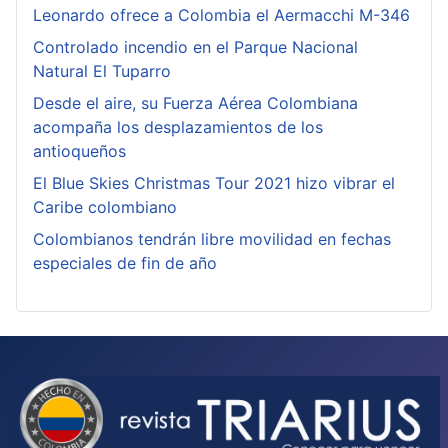
Leonardo ofrece a Colombia el Aermacchi M-346
Controlado incendio en el Parque Nacional
Natural El Tuparro
Desde el aire, su Fuerza Aérea Colombiana
acompaña los desplazamientos de los
antioqueños
El Blue Skies Christmas Tour 2021 hizo vibrar el
Caribe colombiano
Colombianos tendrán libre movilidad en fechas
especiales de fin de año