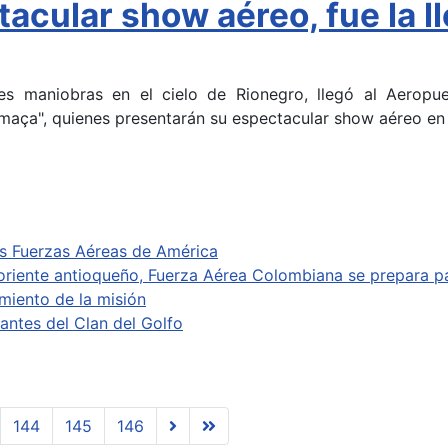
acular show aéreo, fue la l
es maniobras en el cielo de Rionegro, llegó al Aeropu
Fumaça", quienes presentarán su espectacular show aéreo en
s Fuerzas Aéreas de América
riente antioqueño, Fuerza Aérea Colombiana se prepara pa
miento de la misión
rantes del Clan del Golfo
144
145
146